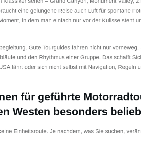
ßen Klassiker sehen – Grand Canyon, Monument Valley, 
 braucht eine gelungene Reise auch Luft für spontane Fo
ment, in dem man einfach nur vor der Kulisse steht un
ebegleitung. Gute Tourguides fahren nicht nur vorneweg.
Abläufe und den Rhythmus einer Gruppe. Das schafft Si
SA fährt oder sich nicht selbst mit Navigation, Regeln 
en für geführte Motorradto
en Westen besonders belieb
eine Einheitsroute. Je nachdem, was Sie suchen, veränd