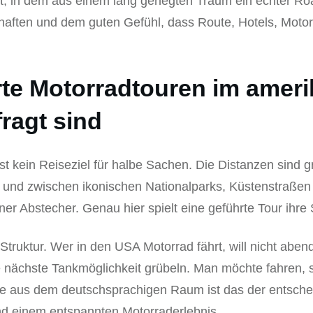
t, in dem aus einem lang gehegten Traum ein echter Roa
haften und dem guten Gefühl, dass Route, Hotels, Moto
te Motorradtouren im amer
ragt sind
t kein Reiseziel für halbe Sachen. Die Distanzen sind g
 und zwischen ikonischen Nationalparks, Küstenstraßen
ner Abstecher. Genau hier spielt eine geführte Tour ihre 
Struktur. Wer in den USA Motorrad fährt, will nicht abe
e nächste Tankmöglichkeit grübeln. Man möchte fahren
de aus dem deutschsprachigen Raum ist das der entsch
nd einem entspannten Motorraderlebnis.