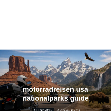
JUNI 1
motorradreisen usa
nationalparks guide
0
ALLGEMEIN
COMMENTS