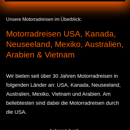
Unsere Motorradreisen im Überblick:
Motorradreisen USA, Kanada,
Neuseeland, Mexiko, Australien,
Arabien & Vietnam
Wir bieten seit über 30 Jahren Motorradreisen in
folgenden Länder an: USA, Kanada, Neuseeland,
Australien, Mexiko, Vietnam und Arabien. Am
beliebtesten sind dabei die Motorradreisen durch
die USA.