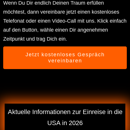
Wenn Du Dir endlich Deinen Traum erfüllen
möchtest, dann vereinbare jetzt einen kostenloses
Telefonat oder einen Video-Call mit uns. Klick einfach
auf den Button, wähle einen Dir angenehmen
Zeitpunkt und trag Dich ein.
Jetzt kostenloses Gespräch
vereinbaren
Aktuelle Informationen zur Einreise in die
USA in 2026