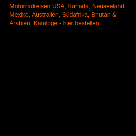
Motorradreisen USA, Kanada, Neuseeland,
Mexiko, Australien, Südafrika, Bhutan &
Arabien: Kataloge - hier bestellen