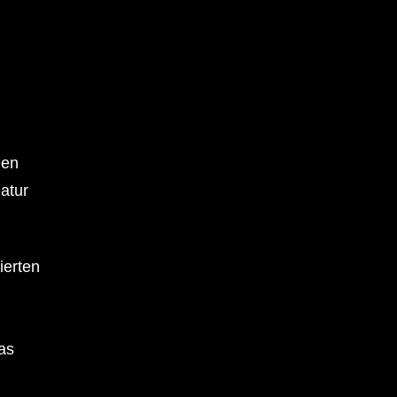
een
atur
ierten
as