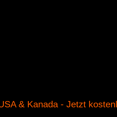
"ROCKY MOUTAINS" TOUR JETZT
ANSCHAUEN
USA & Kanada - Jetzt kosten