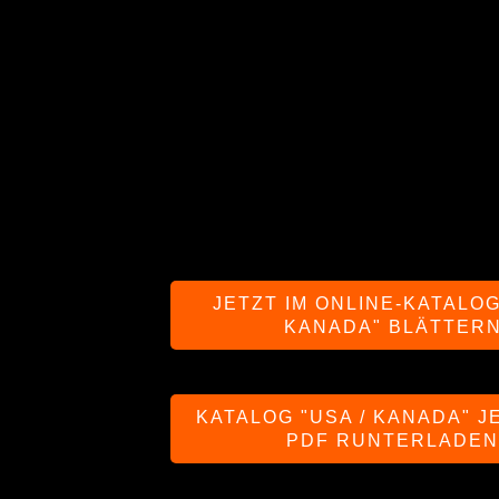
JETZT IM ONLINE-KATALOG
KANADA" BLÄTTER
KATALOG "USA / KANADA" J
PDF RUNTERLADE