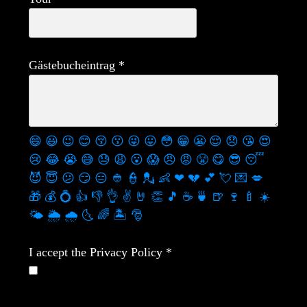
Gästebucheintrag
*
😄
😃
😉
😊
😚
😗
😜
😛
😳
😁
😬
😌
😞
😘
😍
😢
😂
😭
😅
😓
😩
😮
😱
😠
😡
😤
😋
😎
😴
😈
😇
😕
😏
😑
👲
👮
💂
👶
❤
💔
💕
💘
💌
💋
🎁
💰
💍
👍
👎
👌
✌️
🤘
👏
🎵
☕️
🍵
🍺
🍷
🍼
☀️
🌤
🌦
🌧
🌜
🌈
🏝
🎅
I accept the Privacy Policy
*